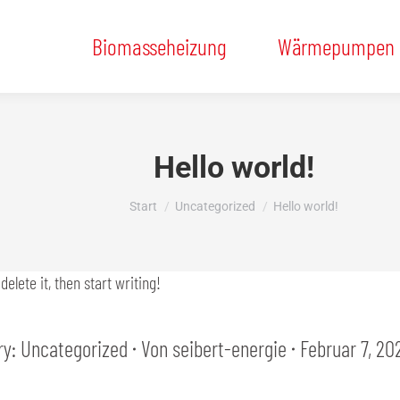
Biomasseheizung
Wärmepumpen
Hello world!
Sie befinden sich hier:
Start
Uncategorized
Hello world!
elete it, then start writing!
ry:
Uncategorized
Von
seibert-energie
Februar 7, 20