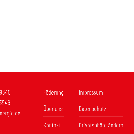
99340
Föderung
Impressum
93546
Über uns
Datenschutz
nergie.de
Kontakt
Privatsphäre ändern