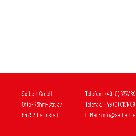
Seibert GmbH
Telefon: +49 (0) 6151/8
Otto-Röhm-Str. 37
Telefax: +49 (0) 6151/8
64293 Darmstadt
E-Mail:
info@seibert-e