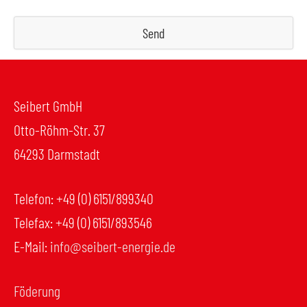
Send
This
field
should
Seibert GmbH
be
Otto-Röhm-Str. 37
left
blank
64293 Darmstadt
Telefon: +49 (0) 6151/899340
Telefax: +49 (0) 6151/893546
E-Mail:
info@seibert-energie.de
Föderung